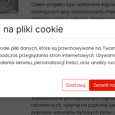
Celem projektu było wykonanie kojców
działających przy stowarzyszeniu Pol
Szkolenie psów w zakresie działań po
proces. Trwa on zazwyczaj około od 2 d
na pliki cookie
dniu, realizują ze swoim przewodnikiem
ich umiejętności po to, by pewnego d
czekają na nie w realnych akcjach p
małe pliki danych, które są przechowywane na Twoi
podczas przeglądania stron internetowych. Używam
Psy ratownicze ciężko pracują. W szkol
łania serwisu, personalizacji treści, oraz analizy ru
nieodłącznym elementem życia psów
często powiązane z trudnymi trening
wybiegu dla psów, pozwolił nam stwo
Dostosuj
Zezwól na
zwierząt z dala od natłoku bodźców i
Wybudowanie profesjonalnych kojców
ratowniczych, wpłynął na poprawę jak
poprawie warunków bytowych psów, u