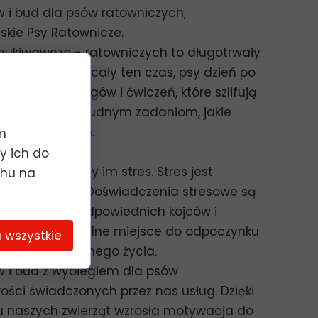
 i bud dla psów ratowniczych,
eskie Psy Ratownicze.
szukiwawczo - ratowniczych to długotrwały
o 3 lat. Przez cały ten czas, psy dzień po
 szereg treningów i ćwiczeń, które szlifują
nia sprostać trudnym zadaniom, jakie
oszukiwawczych.
m
y ich do
eniu towarzyszy im stres. Stres jest
chu na
 służbowych. Doświadczenia stresowe są
ami. Budowa odpowiednich kojców i
rzyć profesjonalne miejsce do odpoczynku
 wszystkie
 gwaru codziennego życia.
 i bud z wybiegiem dla psów
ości świadczonych przez nas usług. Dzięki
 naszych zwierząt wzrosła motywacja do