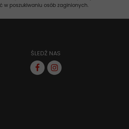
ć w poszukiwaniu osób zaginionych.
ŚLEDŹ NAS