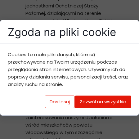
jednostkami Ochotniczej Straży
Pożarnej, działającymi na terenie
całego powiatu Włodawskiego. Dzięki
działaniom zrealizowanym w projekcie,
Zgoda na pliki cookie
nawiązaliśmy stałą współpracę ze
służbami, która wpływa na poprawę
wizerunku naszej organizacji i podnosi
Cookies to małe pliki danych, które są
naszą wiarygodność w przestrzeni
przechowywane na Twoim urządzeniu podczas
publicznej.
przeglądania stron internetowych. Używamy ich do
Założenia projektu to:
poprawy działania serwisu, personalizacji treści, oraz
- wzmocnienie sektora ratownictwa i
analizy ruchu na stronie.
ochrony ludności poprzez podniesienie
kompetencji przewodnika i jego psa w
Dostosuj
Zezwól na wszystkie
zakresie detekcji zapachu,
- wzbudzenie większego
zainteresowania naszymi działaniami
wśród mieszkańców powiatu
włodawskiego w tym szczególnie