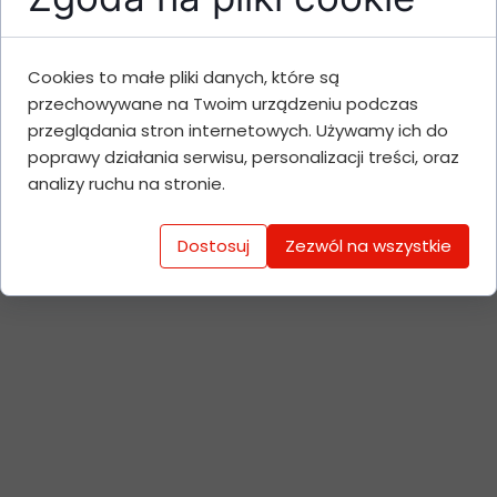
poszukiwawczych.
Podpisane porozumienie, otwiera drzwi
do efektywnej koordynacji działań,
Cookies to małe pliki danych, które są
dzięki której obie strony mogą
przechowywane na Twoim urządzeniu podczas
skuteczniej reagować na sytuacje
przeglądania stron internetowych. Używamy ich do
kryzysowe oraz zwiększyć poziom
poprawy działania serwisu, personalizacji treści, oraz
bezpieczeństwa lokalnej społeczności.
analizy ruchu na stronie.
Dostosuj
Zezwól na wszystkie