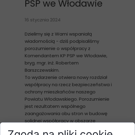
PSP we Włodawie
16 stycznia 2024
Dzielimy się z Wami wspaniałą
wiadomością - dziś podpisaliśmy
porozumienie o współpracy z
Komendantem KP PSP we Włodawie,
bryg. mgr. inż. Robertem
Barszczewskim.
To wydarzenie otwiera nowy rozdział
współpracy na rzecz bezpieczeństwa i
ochrony mieszkańców naszego
Powiatu Włodawskiego. Porozumienie
jest rezultatem wspólnego
zaangażowania obu stron w budowę
solidnej współpracy w obszarze
ratownictwa i działań
Zgoda na pliki cookie