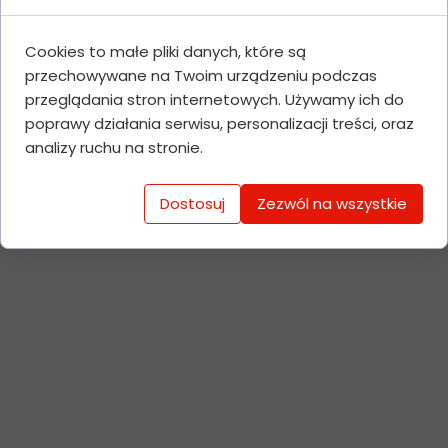
wypracowane odruchy.
- Gotowość do działania – czyli
Cookies to małe pliki danych, które są
przełamywanie bariery lęku przed
przechowywane na Twoim urządzeniu podczas
udzieleniem pomocy.
przeglądania stron internetowych. Używamy ich do
Dziękujemy
Centrum Wolontariatu w
poprawy działania serwisu, personalizacji treści, oraz
Lublinie
za zaproszenie i uczestnikom
analizy ruchu na stronie.
za ich ogromne zaangażowanie.
Świadomy wolontariusz to
Dostosuj
Zezwól na wszystkie
bezpieczniejsza społeczność lokalna.