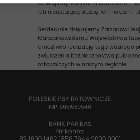
Dziękujemy wszystkim strażakom - lu
ich nieustającą służbę. Ich heroizm i
Serdecznie dziękujemy Zarządowi Wo
Marszałkowskiemu Województwa Lubel
umożliwiło realizację tego ważnego p
zwiększenia bezpieczeństwa publiczn
ratowniczych w naszym regionie.
POLESKIE PSY RATOWNICZE
NIP: 5651530546
BANK PARIBAS
Nr konta:
82 1600 1462 1858 7644 9000 0001